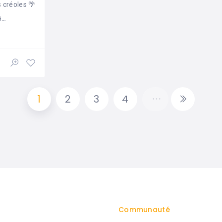
 créoles 🌴
e
1
2
3
4
Communauté