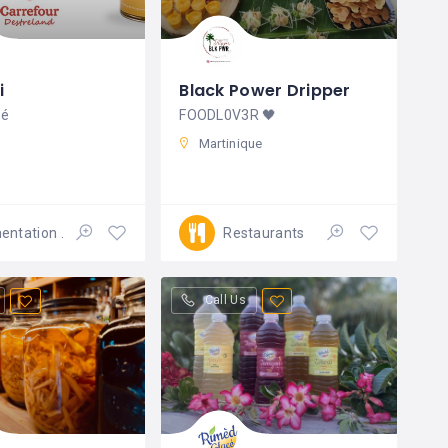
i
Black Power Dripper
bé
FOODL0V3R 🖤
Martinique
mentation
Restaurants
Ouvert 24/7
Call Us