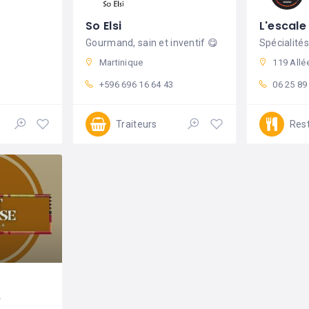
So Elsi
L'escale 
Gourmand, sain et inventif 😋
Martinique
119 Allée De Vire Abeille
+596 696 16 64 43
06 25 89
Traiteurs
Res
e