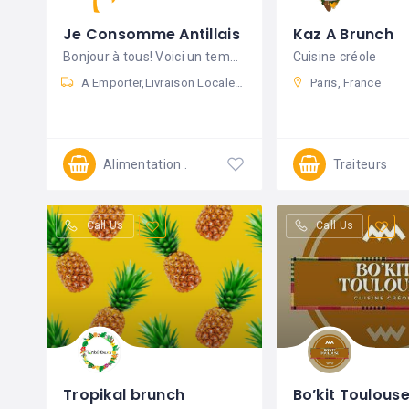
Je Consomme Antillais
Kaz A Brunch
Bonjour à tous! Voici un template de
Cuisine créole
A Emporter
Livraison Locale
Drive
Livraison
Paris, France
Alimentation
Traiteurs
Ouvert 24/7
Call Us
Call Us
Tropikal brunch
Bo’kit Toulous