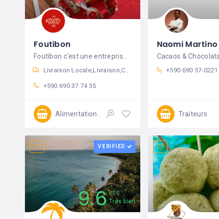
Foutibon
Naomi Martino
Foutibon c'est une entreprise gérée par
Cacaos & Chocolat
Livraison Locale
Livraison
Click & Collect
+590 690 57-0221
+590 690 37 74 35
Alimentation
Traiteurs
Ouvert
VERIFIED
9.6
10
Très bien