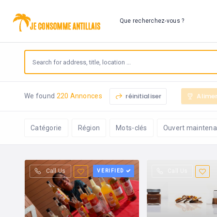
Que recherchez-vous ?
réinitialiser
Alime
We found
220 Annonces
Catégorie
Région
Mots-clés
Ouvert maintena
Call Us
VERIFIED
Call Us