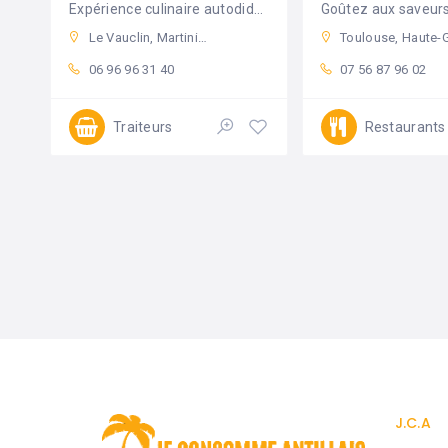
Expérience culinaire autodidacte 🧚🏽‍♀️✨
Goûtez aux saveurs
Le Vauclin, Martinique
Toulouse, Haute-Garonne, Franc
06 96 96 31 40
07 56 87 96 02
Traiteurs
Restaurants
J.C.A