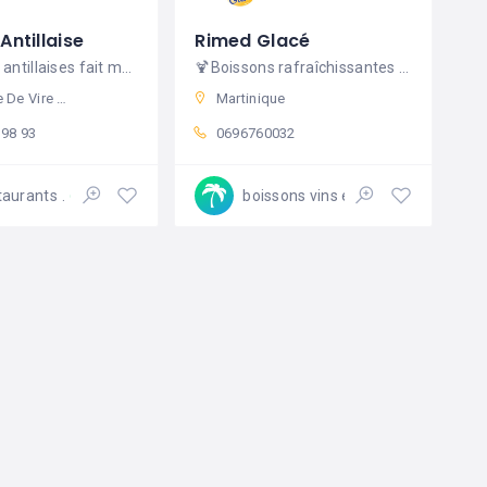
Antillaise
Rimed Glacé
Spécialités antillaises fait maison
🍹Boissons rafraîchissantes aux plantes médicinales sans conservateur
, 84130 Le Pontet, France
Martinique
 98 93
0696760032
taurants
boissons vins et spiritueux
Ouvert