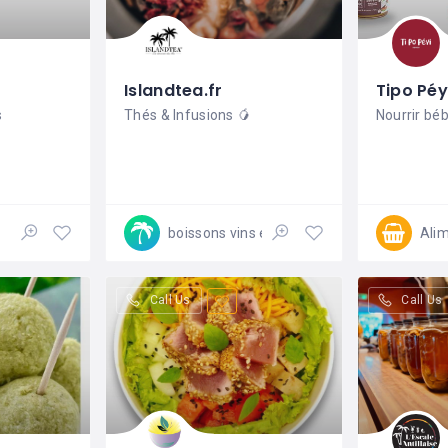
Islandtea.fr
Tipo Péy
s
Thés & Infusions 🥭
Nourrir bé
boissons vins et spiritueux
Ali
Call Us
Call Us