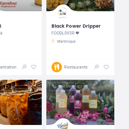
i
Black Power Dripper
bé
FOODL0V3R 🖤
Martinique
mentation
Restaurants
Ouvert 24/7
Call Us