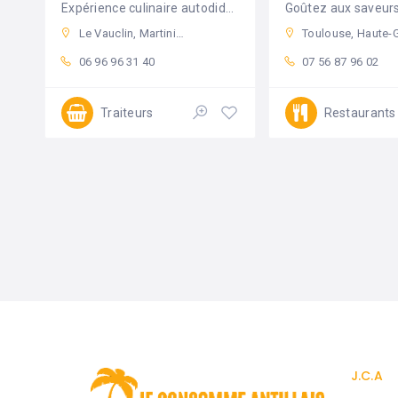
Expérience culinaire autodidacte 🧚🏽‍♀️✨
Goûtez aux saveurs
Le Vauclin, Martinique
Toulouse, Haute-Garonne, Franc
06 96 96 31 40
07 56 87 96 02
Traiteurs
Restaurants
J.C.A