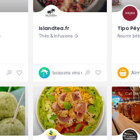
Islandtea.fr
Tipo Péy
s
Thés & Infusions 🥭
Nourrir bé
boissons vins et spiritueux
Ali
Call Us
Call Us