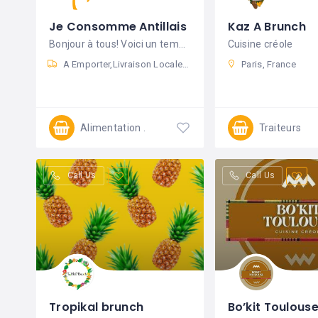
Je Consomme Antillais
Kaz A Brunch
Bonjour à tous! Voici un template de
Cuisine créole
A Emporter
Livraison Locale
Drive
Livraison
Paris, France
Alimentation
Traiteurs
Ouvert 24/7
Call Us
Call Us
Tropikal brunch
Bo’kit Toulous