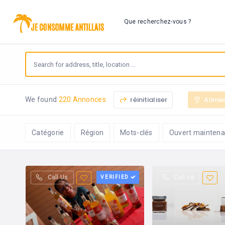
Que recherchez-vous ?
réinitialiser
Alime
We found
220 Annonces
Catégorie
Région
Mots-clés
Ouvert maintena
Call Us
VERIFIED
Call Us