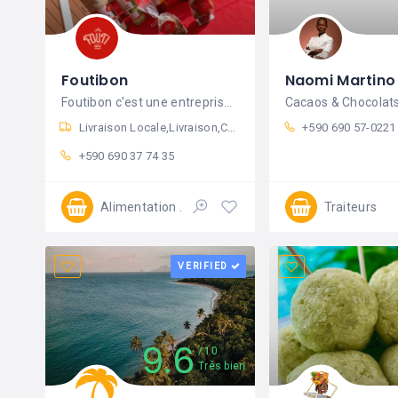
Foutibon
Naomi Martino
Foutibon c'est une entreprise gérée par
Cacaos & Chocolat
Livraison Locale
Livraison
Click & Collect
+590 690 57-0221
+590 690 37 74 35
Alimentation
Traiteurs
Fermé
VERIFIED
9.6
10
Très bien