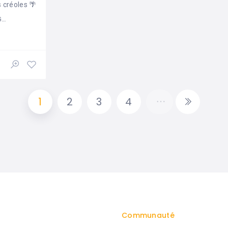
 créoles 🌴
e
1
2
3
4
Communauté