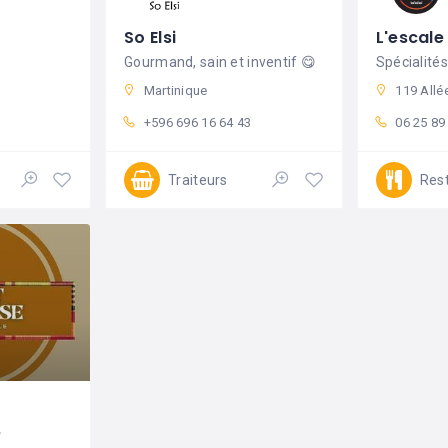
So Elsi
L'escale 
Gourmand, sain et inventif 😋
Martinique
119 Allée De Vire Abeille
+596 696 16 64 43
06 25 89
Traiteurs
Res
e