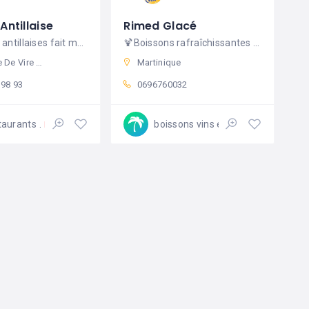
Antillaise
Rimed Glacé
Spécialités antillaises fait maison
🍹Boissons rafraîchissantes aux plantes médicinales sans conservateur
, 84130 Le Pontet, France
Martinique
 98 93
0696760032
taurants
boissons vins et spiritueux
Fermé