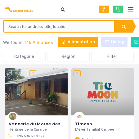
Alimentation
Listing
We found
146 Annonces
Catégorie
Région
Filter
Call Us
Vannerie du Morne des Esses
Timoon
Héritage de la Caraibe
L’éveil familial Caribéen ♡
+596 596 69 83 74