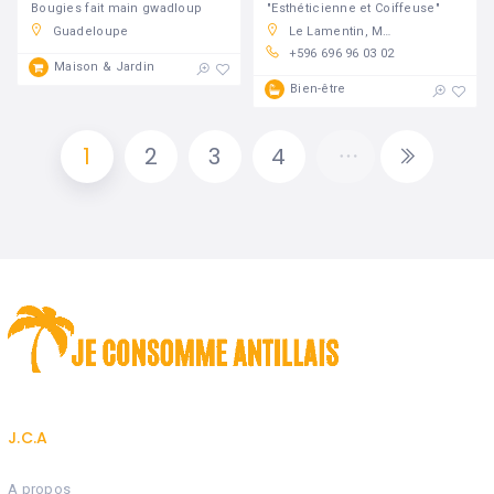
Bougies fait main gwadloup
"Esthéticienne et Coiffeuse"
Guadeloupe
Le Lamentin, Martinique
+596 696 96 03 02
Maison & Jardin
Bien-être
1
2
3
4
J.C.A
A propos