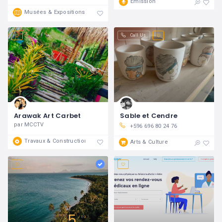
Émission
Fermé
Musées & Expositions
Call Us
Arawak Art Carbet
Sable et Cendre
par MCCTV
+596 696 80 24 76
Travaux & Construction
Arts & Culture
5
10