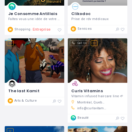
mauvais
Je Consomme Antillais
Clikodoc
Faîtes vous une idée de votre futur boutique
Prise de rdv médicaux
Services
Entreprise Fermée
Shopping
Call Us
The last Kamit
Curls Vitamins
Vitamin infused haircare line 🌱
Arts & Culture
Montréal, Quebec, Canada
info@curlsvitamins.com
Beauté
Call Us