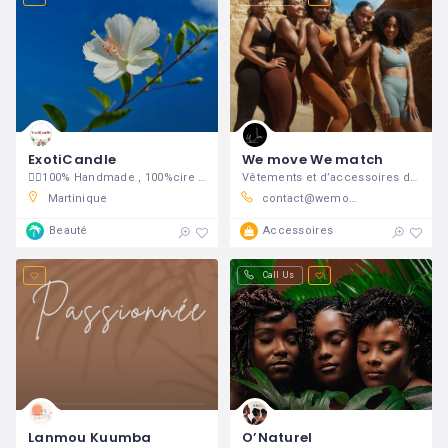
ExotiCandle
We move We match
👉🏾100% Handmade , 100%cire végétale de soja🌿
Vêtements et d’accessoires de sport
Martinique
contact@wemovewematch.com
Beauté
Accessoires
Call Us
Lanmou Kuumba
O’Naturel