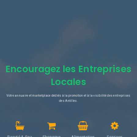
Encouragez les Entreprises
Locales
Votre annuaire et marketplace dédiés à la promotion et à la visibilité des entreprises
des Antilles.
Beauté & Spa
Shopping
Alimentation
Services
A