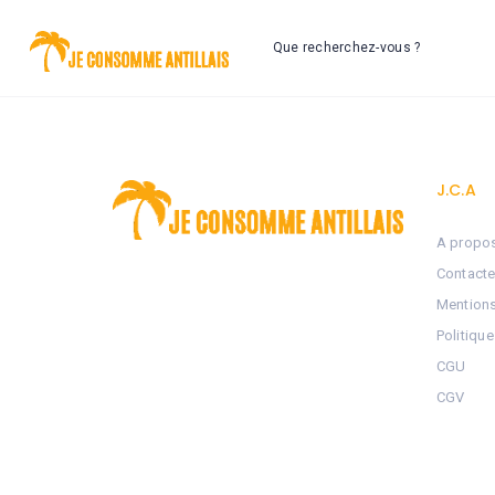
Que recherchez-vous ?
J.C.A
A propo
Contact
Mention
Politique
CGU
CGV