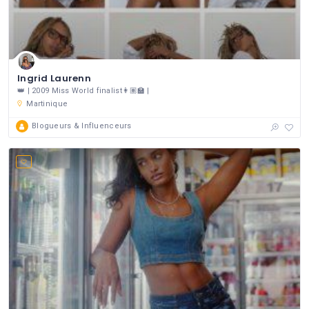
Ingrid Laurenn
👑 | 2009 Miss World finalist👩🏽‍🏫 |
Martinique
Blogueurs & Influenceurs