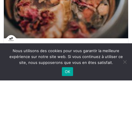
Islandtea.fr
Nous utilisons des cookies pour vous garantir la meilleure
Thés & Infusions 🥭
expérience sur notre site web. Si vous continuez à utiliser ce
boissons vins et spiritueux
site, nous supposerons que vous en êtes satisfait.
OK