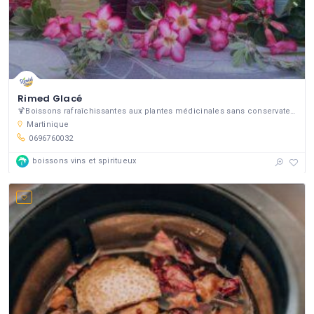
Rimed Glacé
🍹Boissons rafraîchissantes aux plantes médicinales sans conservateur
Martinique
0696760032
boissons vins et spiritueux