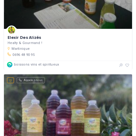
Elexir Des Alizés
Healty & Gourmand !
Martinique
0696 48 90 95
boissons vins et spiritueux
Appelez-nous