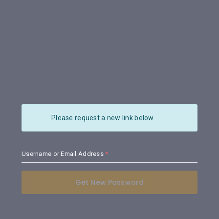
Please request a new link below.
Username or Email Address
Get New Password