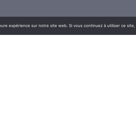
eure expérience sur notre site web. Si vous continuez à utiliser ce sit
Communauté
s
Devenir contributeur
ez-nous
Faire un don
s Légales
Documentation
 de confidentialité