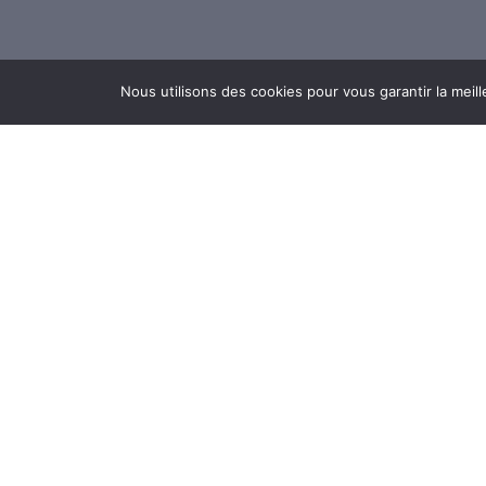
Nous utilisons des cookies pour vous garantir la meill
J.C.A
A propo
Contact
Mention
Politique
CGU
CGV