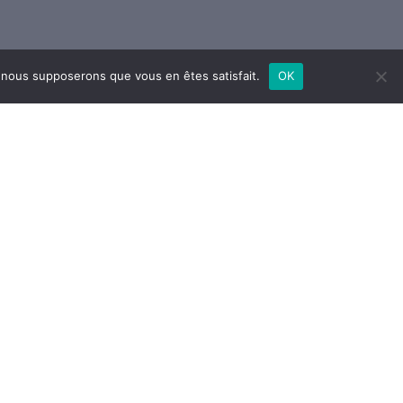
e, nous supposerons que vous en êtes satisfait.
OK
Retrouvez-nous