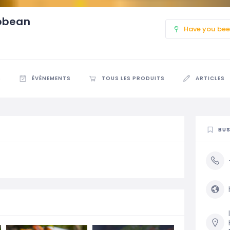
ibbean
Have you bee
S
ÉVÈNEMENTS
TOUS LES PRODUITS
ARTICLES
BUS