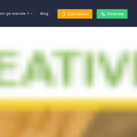
nt ça marche ?
Blog
Connexion
S'inscrire