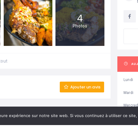
4
Photos
tout
AU
Lundi
Ajouter un avis
Mardi
Mercred
eure expérience sur notre site web. Si vous continuez à utiliser ce sit
Jeudi
Vendred