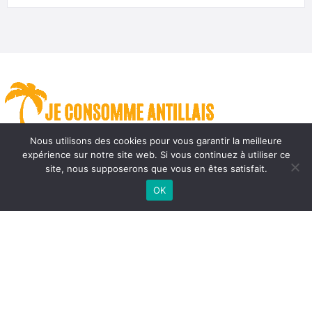
Nous utilisons des cookies pour vous garantir la meilleure
expérience sur notre site web. Si vous continuez à utiliser ce
J.C.A
site, nous supposerons que vous en êtes satisfait.
OK
A propos
Contactez-nous
Mentions Légales
Politique de confidentialité
CGU
CGV