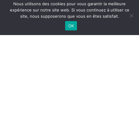
Revendiquer cette Annonce
Nous utilisons des cookies pour vous garantir la meilleure
expérience sur notre site web. Si vous continuez à utiliser ce
site, nous supposerons que vous en êtes satisfait.
OK
J.C.A
A propos
Contactez-nous
Mentions Légales
Politique de confidentialité
CGU
CGV