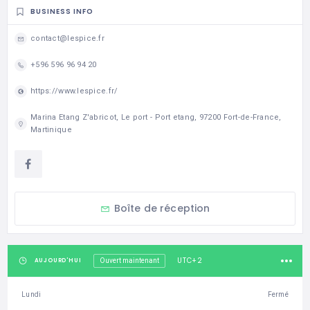
BUSINESS INFO
contact@lespice.fr
+596 596 96 94 20
https://www.lespice.fr/
Marina Etang Z'abricot, Le port - Port etang, 97200 Fort-de-France,
Martinique
Boîte de réception
UTC+2
AUJOURD'HUI
Ouvert maintenant
Lundi
Fermé