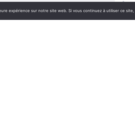
CAT
eure expérience sur notre site web. Si vous continuez à utiliser ce sit
Ajouter un avis
CA
O