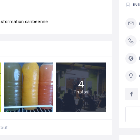
BUS
ransformation caribéenne
4
Photos
tout