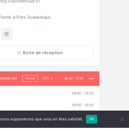
http://Secretmood.fr/
Pointe-à-Pitre, Guadeloupe
Boîte de réception
JOURD'HUI
UTC-4
Fermé
08:00 - 15:00
08:00 - 15:00
08:00 - 15:00
i
08:00 - 15:00
e, nous supposerons que vous en êtes satisfait.
OK