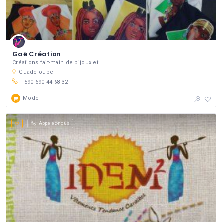
Gaë Création
Créations fait-main de bijoux et
Guadeloupe
+590 690 44 68 32
Mode
Appelez-nous