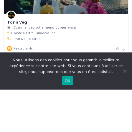
Tonii Veg
🍔 | Commandez votre menu burger avant
Pointe-à-Pitre, Guadeloupe
+690 690 06 50 55
Restaurants
Nous utilisons des cookies pour vous garantir la meilleure
Appelez-nous
expérience sur notre site web. Si vous continuez à utiliser ce
site, nous supposerons que vous en êtes satisfait.
OK