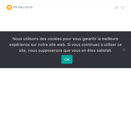
Restaurants
Nous utilisons des cookies pour vous garantir la meilleure
expérience sur notre site web. Si vous continuez à utiliser ce
site, nous supposerons que vous en êtes satisfait.
OK
J.C.A
A propos
Contactez-nous
Mentions Légales
Politique de confidentialité
CGU
CGV