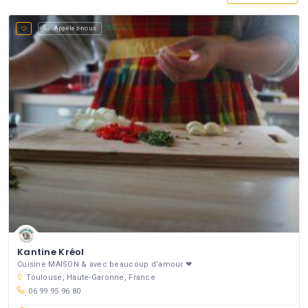
Appelez-nous
Kantine Kréol
Cuisine MAISON & avec beaucoup d'amour ❤
Toulouse, Haute-Garonne, France
06 99 95 96 80