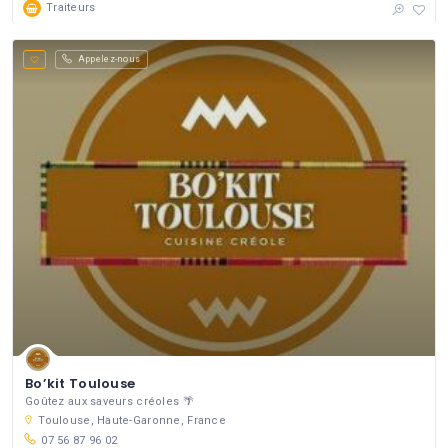
Traiteurs
Appelez-nous
Bo’kit Toulouse
Goûtez aux saveurs créoles 🌴
Toulouse, Haute-Garonne, France
07 56 87 96 02