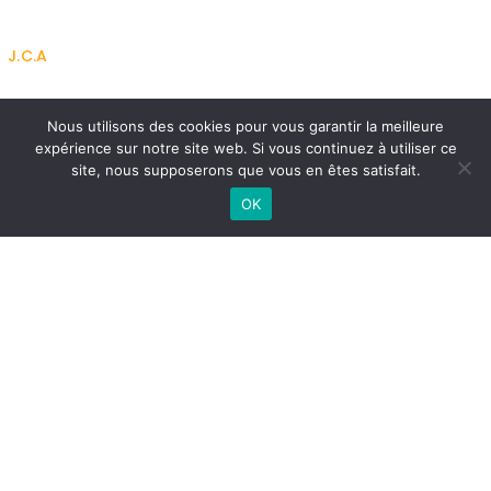
J.C.A
A propos
Nous utilisons des cookies pour vous garantir la meilleure
Contactez-nous
expérience sur notre site web. Si vous continuez à utiliser ce
Mentions Légales
site, nous supposerons que vous en êtes satisfait.
Politique de confidentialité
OK
CGU
CGV
Communauté
Devenir contributeur
Faire un don
Documentation