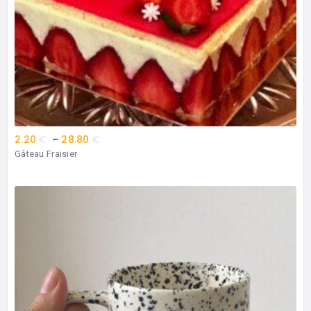
2.20
€
–
28.80
€
Gâteau Fraisier