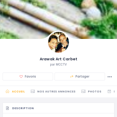
Arawak Art Carbet
par MCCTV
Favoris
Partager
ACCUEIL
NOS AUTRES ANNONCES
PHOTOS
É
DESCRIPTION