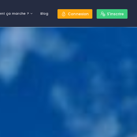
nt ça marche ?
Blog
Connexion
S'inscrire