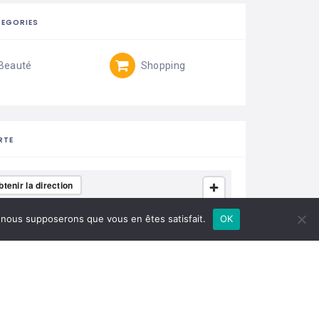
EGORIES
Beauté
Shopping
RTE
btenir la direction
e, nous supposerons que vous en êtes satisfait.
OK