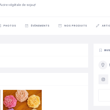
%cire végétale de soja🌿
PHOTOS
ÉVÈNEMENTS
NOS PRODUITS
ARTI
BUS