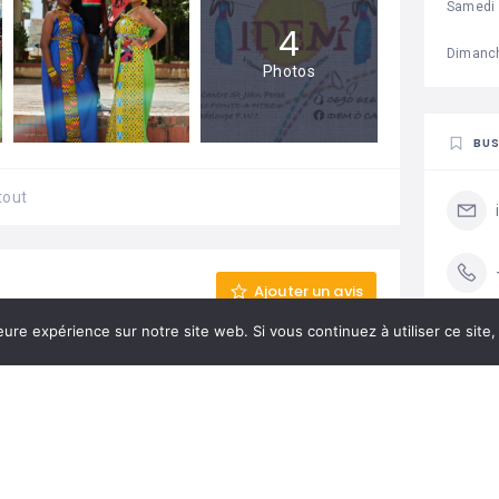
Samedi
4
Dimanc
Photos
BUS
tout
Ajouter un avis
eure expérience sur notre site web. Si vous continuez à utiliser ce sit