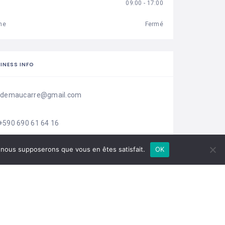
09:00 - 17:00
he
Fermé
INESS INFO
idemaucarre@gmail.com
+590 690 61 64 16
e, nous supposerons que vous en êtes satisfait.
OK
14 Rue Saint-John Perse, Pointe-à-Pitre
Boîte de réception