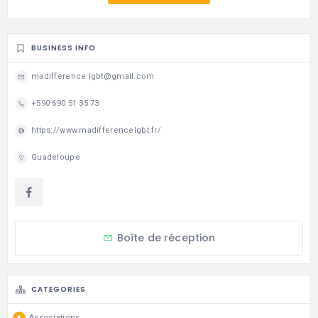
BUSINESS INFO
madifference.lgbt@gmail.com
+590 690 51 35 73
https://www.madifferencelgbt.fr/
Guadeloupe
Boîte de réception
CATEGORIES
Associations