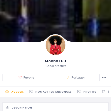
Moana Luu
Global creative
Favoris
Partager
ACCUEIL
NOS AUTRES ANNONCES
PHOTOS
É
DESCRIPTION