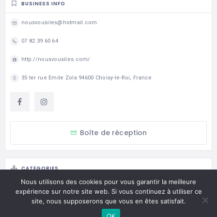
BUSINESS INFO
nousvousiles@hotmail.com
07 82 39 60 64
http://nousvousiles.com/
35 ter rue Emile Zola 94600 Choisy-le-Roi, France
Boîte de réception
CATEGORIES
Nous utilisons des cookies pour vous garantir la meilleure
Associations
expérience sur notre site web. Si vous continuez à utiliser ce
site, nous supposerons que vous en êtes satisfait.
Culture & Loisirs
OK