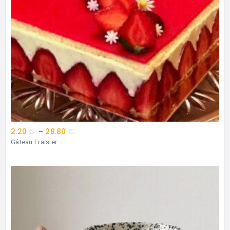
2.20
€
–
28.80
€
Gâteau Fraisier