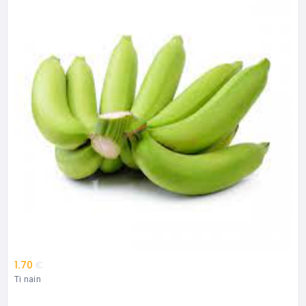
1.70
€
Ti nain