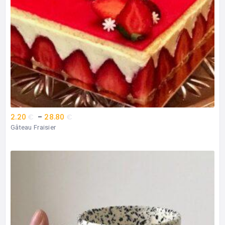
2.20
€
–
28.80
€
Gâteau Fraisier