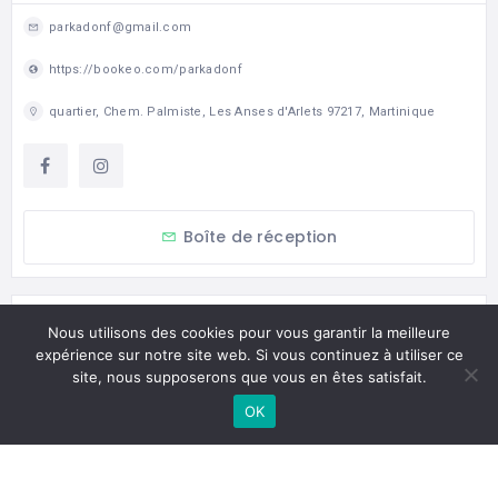
parkadonf@gmail.com
https://bookeo.com/parkadonf
quartier, Chem. Palmiste, Les Anses d'Arlets 97217, Martinique
Boîte de réception
CATEGORIES
Nous utilisons des cookies pour vous garantir la meilleure
expérience sur notre site web. Si vous continuez à utiliser ce
Culture & Loisirs
site, nous supposerons que vous en êtes satisfait.
OK
CARTE