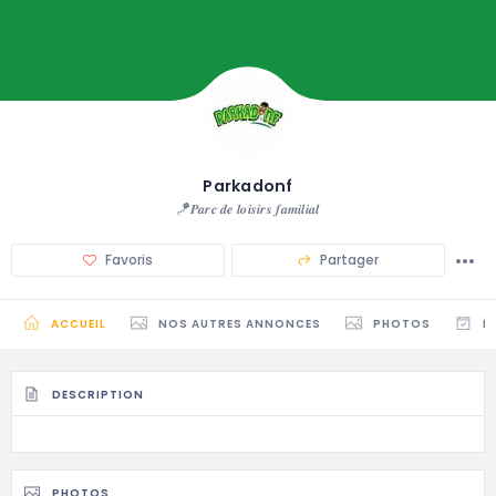
Parkadonf
🪁𝑷𝒂𝒓𝒄 𝒅𝒆 𝒍𝒐𝒊𝒔𝒊𝒓𝒔 𝒇𝒂𝒎𝒊𝒍𝒊𝒂𝒍
Favoris
Partager
ACCUEIL
NOS AUTRES ANNONCES
PHOTOS
É
DESCRIPTION
PHOTOS