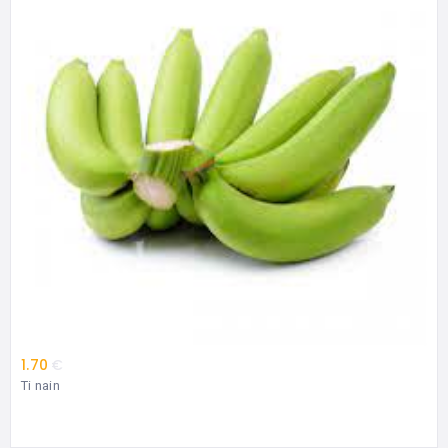
1.70
€
Ti nain