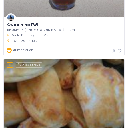
Gwadinina FWI
RHUMERIE ( RHUM GWADININA FWI ) Rhum
Route De Letaye, Le Moule
+590 690 32 43 76
Alimentation
Appelez-nous